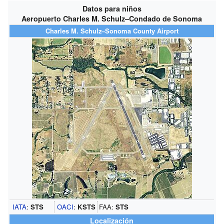
Datos para niños
Aeropuerto Charles M. Schulz–Condado de Sonoma
Charles M. Schulz–Sonoma County Airport
IATA
:
STS
OACI
:
KSTS
FAA:
STS
Localización