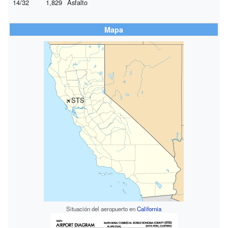
14/32
1,829
Asfalto
Mapa
STS
Situación del aeropuerto en
California