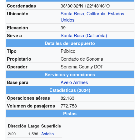
38°30′32″N
122°48′46″O
Coordenadas
Santa Rosa
,
California
,
Estados
Ubicación
Unidos
39
Elevación
Santa Rosa (California)
Sirve a
Detalles del aeropuerto
Público
Tipo
Condado de Sonoma
Propietario
Sonoma County DOT
Operador
Servicios y conexiones
Avelo Airlines
Base para
Estadísticas (2024)
82,163
Operaciones aéreas
772,758
Volumen de pasajeros
Pistas
Dirección
Largo
Superficie
2/20
1,586
Asfalto