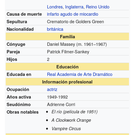
Londres
,
Inglaterra
,
Reino Unido
infarto agudo de miocardio
Causa de muerte
Crematorio de Golders Green
Sepultura
británica
Nacionalidad
Familia
Daniel Massey (m. 1961–1967)
Cónyuge
Patrick Filmer-Sankey
Pareja
2
Hijos
Educación
Real Academia de Arte Dramático
Educada en
Información profesional
actriz
Ocupación
1949-1992
Años activa
Adrienne Corri
Seudónimo
El río (película de 1951)
Obras notables
A Clockwork Orange
Vampire Circus