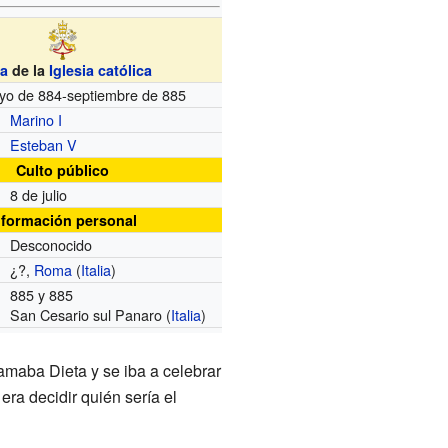
a
de la
Iglesia católica
yo de 884-septiembre de 885
Marino I
Esteban V
Culto público
8 de julio
nformación personal
Desconocido
¿?,
Roma
(
Italia
)
885 y 885
San Cesario sul Panaro (
Italia
)
amaba Dieta y se iba a celebrar
 era decidir quién sería el