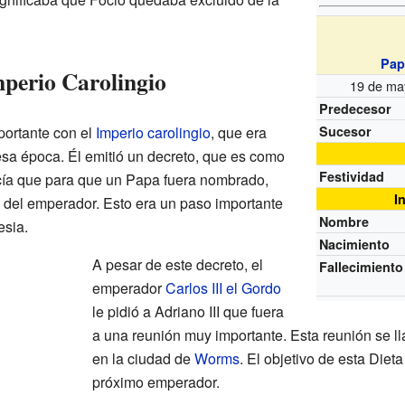
Pap
mperio Carolingio
19 de ma
Predecesor
mportante con el
Imperio carolingio
, que era
Sucesor
sa época. Él emitió un decreto, que es como
Festividad
cía que para que un Papa fuera nombrado,
I
 del emperador. Esto era un paso importante
Nombre
esia.
Nacimiento
A pesar de este decreto, el
Fallecimiento
emperador
Carlos III el Gordo
le pidió a Adriano III que fuera
a una reunión muy importante. Esta reunión se ll
en la ciudad de
Worms
. El objetivo de esta Dieta
próximo emperador.