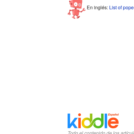
En inglés:
List of pope
Todo el contenido de los artícu