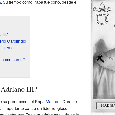
a
. Su tiempo como Papa fue corto, desde el
 III?
erio Carolingio
cimiento
o como santo?
 Adriano III?
 de su predecesor, el Papa
Marino I
. Durante
n importante contra un líder religioso
significaba que Focio quedaba excluido de la