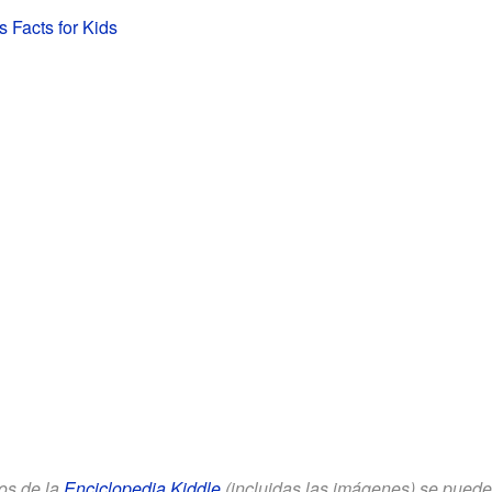
s Facts for Kids
los de la
Enciclopedia Kiddle
(incluidas las imágenes) se puede u