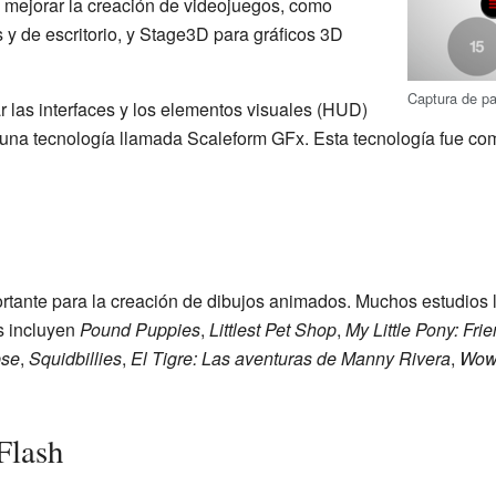
 mejorar la creación de videojuegos, como
y de escritorio, y Stage3D para gráficos 3D
Captura de pa
r las interfaces y los elementos visuales (HUD)
una tecnología llamada Scaleform GFx. Esta tecnología fue c
rtante para la creación de dibujos animados. Muchos estudios l
s incluyen
Pound Puppies
,
Littlest Pet Shop
,
My Little Pony: Fri
pse
,
Squidbillies
,
El Tigre: Las aventuras de Manny Rivera
,
Wow
Flash