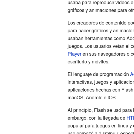
usaba para reproducir videos 
gráficos y animaciones para ofr
Los creadores de contenido p
para hacer gráficos y animacio
usaban herramientas como Adob
juegos. Los usuarios veían el 
Player
en sus navegadores o c
escritorio y móviles.
El lenguaje de programación
A
interactivas, juegos y aplicaci
aplicaciones hechas con Flas
macOS, Android e iOS.
Al principio, Flash se usó para 
embargo, con la llegada de
HT
popular para juegos en línea y 
uso empezó a disminuir, espec