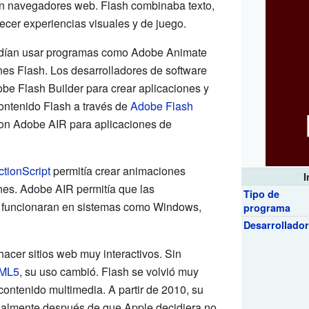
en navegadores web. Flash combinaba texto,
ecer experiencias visuales y de juego.
odían usar programas como Adobe Animate
nes Flash. Los desarrolladores de software
e Flash Builder para crear aplicaciones y
contenido Flash a través de
Adobe Flash
on Adobe AIR para aplicaciones de
ctionScript
permitía crear animaciones
I
ones. Adobe AIR permitía que las
Tipo de
h funcionaran en sistemas como Windows,
programa
Desarrollado
hacer sitios web muy interactivos. Sin
ML5
, su uso cambió. Flash se volvió muy
contenido multimedia. A partir de 2010, su
ialmente después de que Apple decidiera no