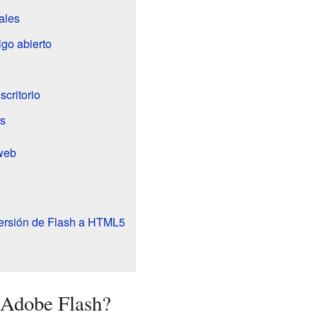
ales
go abierto
critorio
es
 web
ersión de Flash a HTML5
 Adobe Flash?