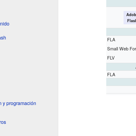
Adob
Flas
enido
ash
FLA
Small Web Fo
FLV
FLA
n y programación
ros