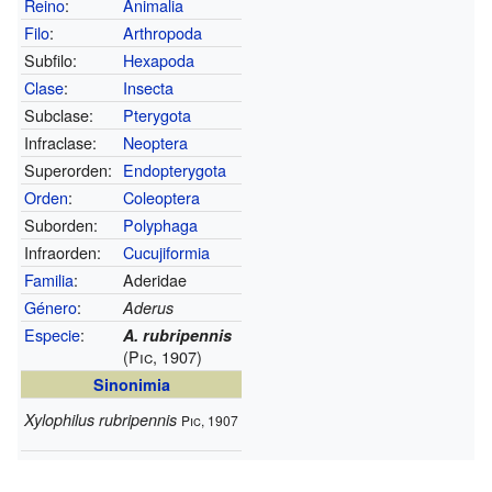
Reino
:
Animalia
Filo
:
Arthropoda
Subfilo:
Hexapoda
Clase
:
Insecta
Subclase:
Pterygota
Infraclase:
Neoptera
Superorden:
Endopterygota
Orden
:
Coleoptera
Suborden:
Polyphaga
Infraorden:
Cucujiformia
Familia
:
Aderidae
Género
:
Aderus
Especie
:
A. rubripennis
(Pic, 1907)
Sinonimia
Xylophilus rubripennis
Pic, 1907