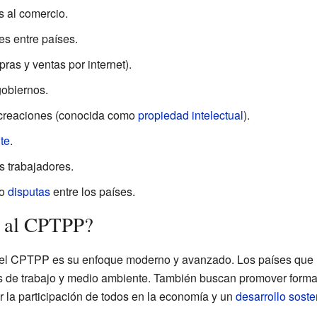
s al comercio.
es entre países.
ras y ventas por internet).
obiernos.
y creaciones (conocida como
propiedad intelectual
).
te
.
s trabajadores.
 o
disputas
entre los países.
l al CPTPP?
 del CPTPP es su enfoque moderno y avanzado. Los países que 
as de trabajo y medio ambiente. También buscan promover form
 la participación de todos en la economía y un
desarrollo soste