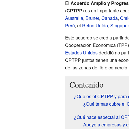
El
Acuerdo Amplio y Progresi
(
CPTPP
) es un importante acu
Australia
,
Brunéi
,
Canadá
,
Chil
Perú
, el
Reino Unido
,
Singapur
Este acuerdo se creó a partir de
Cooperación Económica (TPP).
Estados Unidos
decidió no part
CPTPP juntos tienen una econo
de las zonas de libre comerci
Contenido
¿Qué es el CPTPP y para 
¿Qué temas cubre el
¿Qué hace especial al C
Apoyo a empresas y e