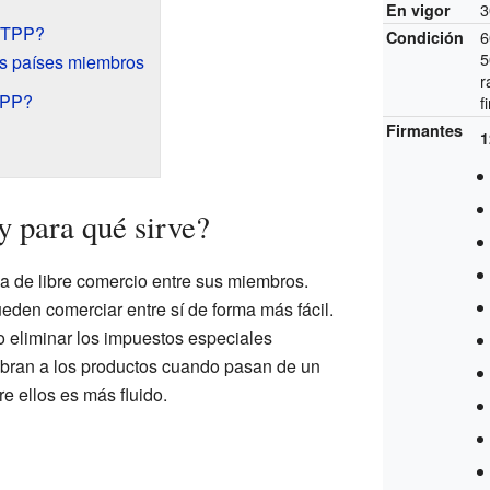
3
En vigor
CPTPP?
6
Condición
5
os países miembros
r
TPP?
f
Firmantes
1
 para qué sirve?
 de libre comercio entre sus miembros.
ueden comerciar entre sí de forma más fácil.
 o eliminar los impuestos especiales
obran a los productos cuando pasan de un
re ellos es más fluido.