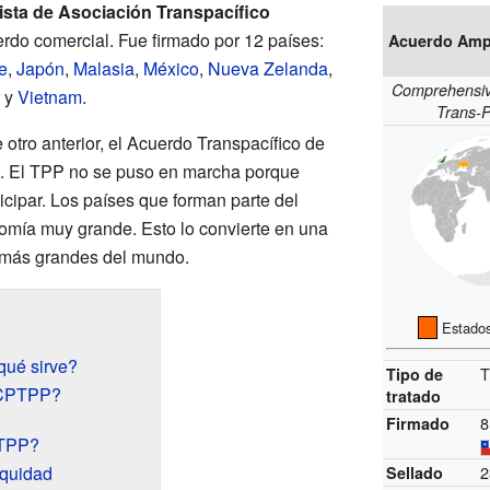
sta de Asociación Transpacífico
erdo comercial. Fue firmado por 12 países:
Acuerdo Ampl
e
,
Japón
,
Malasia
,
México
,
Nueva Zelanda
,
Comprehensiv
y
Vietnam
.
Trans-P
 otro anterior, el Acuerdo Transpacífico de
 El TPP no se puso en marcha porque
icipar. Los países que forman parte del
mía muy grande. Esto lo convierte en una
o más grandes del mundo.
Estados 
qué sirve?
T
Tipo de
 CPTPP?
tratado
8
Firmado
PTPP?
quidad
2
Sellado