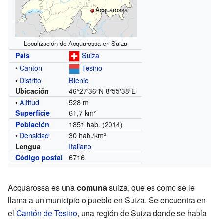
Acquarossa
Localización de Acquarossa en Suiza
Suiza
País
•
Cantón
Tesino
•
Distrito
Blenio
Ubicación
46°27′36″N
8°55′38″E
•
Altitud
528 m
61,7 km²
Superficie
1851 hab.
Población
(2014)
•
Densidad
30 hab./km²
Italiano
Lengua
6716
Código postal
Acquarossa es una
comuna
suiza, que es como se le
llama a un municipio o pueblo en Suiza. Se encuentra en
el
Cantón de Tesino
, una región de Suiza donde se habla