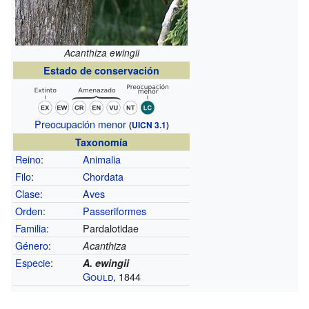
Acanthiza ewingii
Estado de conservación
Preocupación menor
(
UICN 3.1
)
Taxonomía
Reino
:
Animalia
Filo
:
Chordata
Clase
:
Aves
Orden
:
Passeriformes
Familia
:
Pardalotidae
Género
:
Acanthiza
Especie
:
A. ewingii
Gould
, 1844