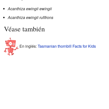
Acanthiza ewingii ewingii
Acanthiza ewingii rufifrons
Véase también
En inglés:
Tasmanian thornbill Facts for Kids