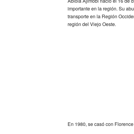
Abiola Ajimobi nació el 16 de d
importante en la región. Su abue
transporte en la Región Occide
región del Viejo Oeste.
En 1980, se casó con Florence A