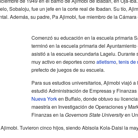
iciembre de 1949 en el barrio de Ajimobi de Ibadan, en Oja-Iba. 
lo, Sobaloju, fue un jefe en la corte real de Ibadan. Su tío, Ajim
ntal. Además, su padre, Pa Ajimobi, fue miembro de la Cámara 
Comenzó su educación en la escuela primaria Sai
terminó en la escuela primaria del Ayuntamiento
asistió a la escuela secundaria Lagelu. Durante 
muy activo en deportes como
atletismo
,
tenis de
prefecto de juegos de su escuela.
Para sus estudios universitarios, Ajimobi viajó a
estudió Administración de Empresas y Finanzas
Nueva York
en Buffalo, donde obtuvo su licencia
maestría en Investigación de Operaciones y Mark
Finanzas en la
Governors State University
en Univ
jimobi. Tuvieron cinco hijos, siendo Abisola Kola-Daisi la may