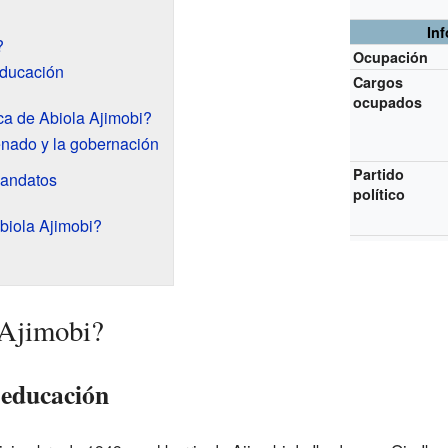
In
?
Ocupación
educación
Cargos
ocupados
ica de Abiola Ajimobi?
nado y la gobernación
Partido
mandatos
político
biola Ajimobi?
 Ajimobi?
 educación