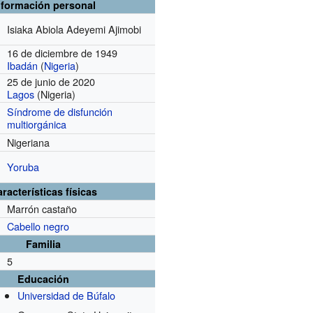
nformación personal
Isiaka Abiola Adeyemi Ajimobi
16 de diciembre de 1949
Ibadán
(
Nigeria
)
25 de junio de 2020
Lagos
(Nigeria)
Síndrome de disfunción
multiorgánica
Nigeriana
Yoruba
racterísticas físicas
Marrón castaño
Cabello negro
Familia
5
Educación
Universidad de Búfalo