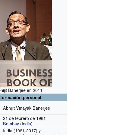
hijit Banerjee en 2011
nformación personal
Abhijit Vinayak Banerjee
21 de febrero de 1961
Bombay
(
India
)
India
(1961-2017)
y