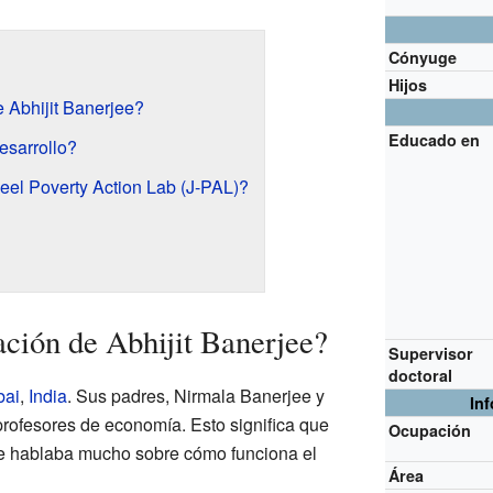
Cónyuge
Hijos
 Abhijit Banerjee?
Educado en
esarrollo?
eel Poverty Action Lab (J-PAL)?
ción de Abhijit Banerjee?
Supervisor
doctoral
ai
,
India
. Sus padres, Nirmala Banerjee y
In
rofesores de economía. Esto significa que
Ocupación
e hablaba mucho sobre cómo funciona el
Área