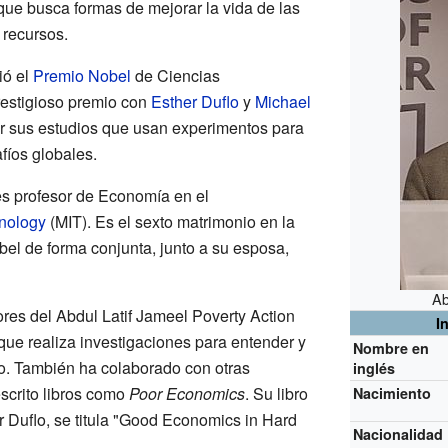
 que busca formas de mejorar la vida de las
recursos.
ió el
Premio Nobel
de Ciencias
estigioso premio con
Esther Duflo
y
Michael
r sus estudios que usan experimentos para
fíos globales.
es profesor de Economía en el
hnology
(MIT). Es el sexto matrimonio en la
bel de forma conjunta, junto a su esposa,
Ab
res del Abdul Latif Jameel Poverty Action
I
que realiza investigaciones para entender y
Nombre en
o. También ha colaborado con otras
inglés
escrito libros como
Poor Economics
. Su libro
Nacimiento
r Duflo, se titula "Good Economics in Hard
Nacionalidad