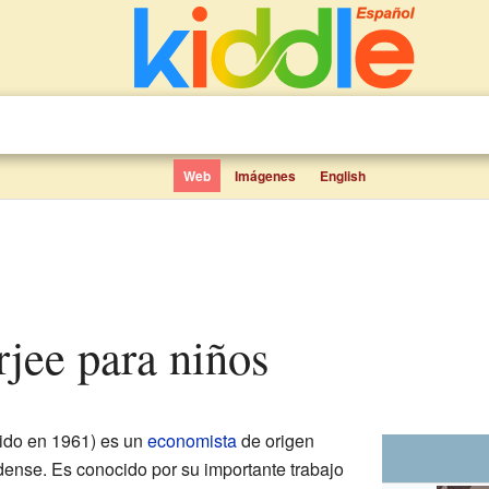
Web
Imágenes
English
erjee para niños
ido en 1961) es un
economista
de origen
dense. Es conocido por su importante trabajo