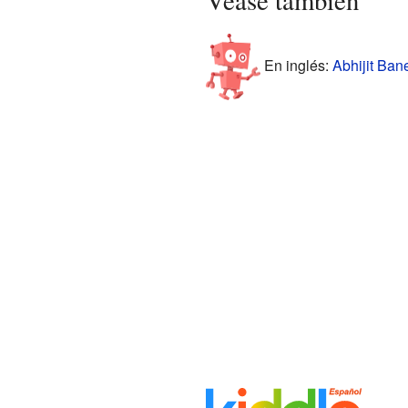
En inglés:
Abhijit Bane