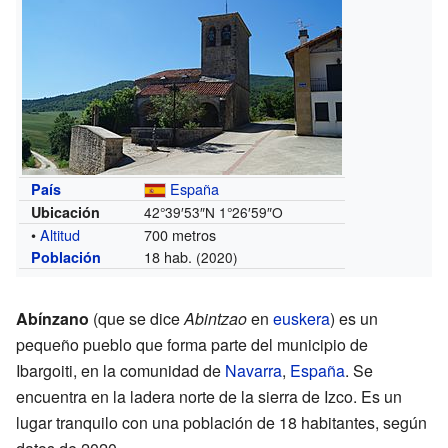
España
País
Ubicación
42°39′53″N
1°26′59″O
•
Altitud
700 metros
18 hab.
Población
(2020)
Abínzano
(que se dice
Abintzao
en
euskera
) es un
pequeño pueblo que forma parte del municipio de
Ibargoiti, en la comunidad de
Navarra
,
España
. Se
encuentra en la ladera norte de la sierra de Izco. Es un
lugar tranquilo con una población de 18 habitantes, según