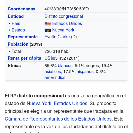
40°38′32″N
73°56′50″O
Coordenadas
Distrito congresional
Entidad
•
País
Estados Unidos
•
Estado
Nueva York
Yvette Clarke
(
D
)
Representante
Población
(2019)
• Total
720 316 hab.
US$
85 452 (2011)
Renta per cápita
65.6%
blancos
, 5.1% negros, 19.4%
Etnias
asiáticos
, 17.5%
hispanos
, 0.3%
amerindios
El
9.º distrito congresional
es una zona geográfica en el
estado de
Nueva York
,
Estados Unidos
. Su propósito
principal es elegir a un representante que trabajará en la
Cámara de Representantes de los Estados Unidos
. Este
representante es la voz de los ciudadanos del distrito en el