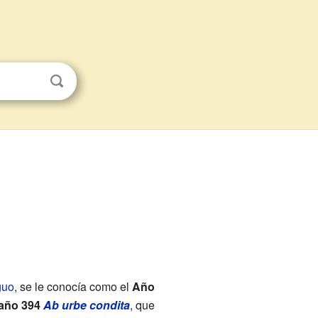
guo
, se le conocía como el
Año
año 394
Ab urbe condita
, que