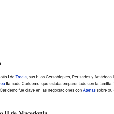
a
otis I de
Tracia
, sus hijos Cersobleptes, Perisades y Amádoco I 
bea
llamado Caridemo, que estaba emparentado con la familia rea
 Caridemo fue clave en las negociaciones con
Atenas
sobre qui
po II de Macedonia