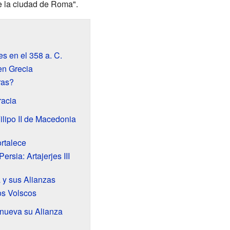
de la ciudad de Roma".
s en el 358 a. C.
en Grecia
ras?
racia
ilipo II de Macedonia
rtalece
rsia: Artajerjes III
y sus Alianzas
os Volscos
enueva su Alianza