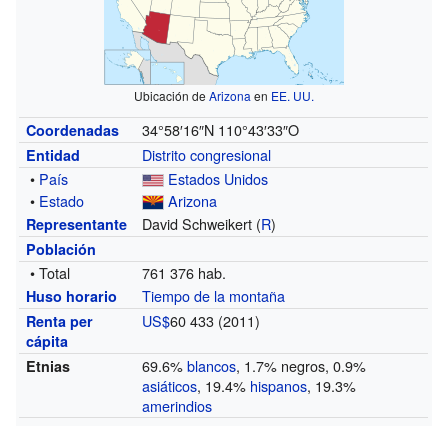
Ubicación de
Arizona
en
EE. UU.
34°58′16″N
110°43′33″O
Coordenadas
Distrito congresional
Entidad
•
País
Estados Unidos
•
Estado
Arizona
David Schweikert (
R
)
Representante
Población
• Total
761 376 hab.
Tiempo de la montaña
Huso horario
US$
60 433 (2011)
Renta per
cápita
69.6%
blancos
, 1.7% negros, 0.9%
Etnias
asiáticos
, 19.4%
hispanos
, 19.3%
amerindios