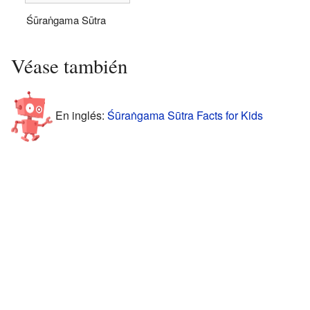
Śūraṅgama Sūtra
Véase también
En inglés:
Śūraṅgama Sūtra Facts for Kids