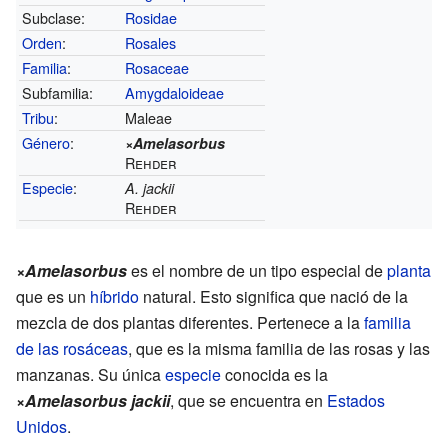
Subclase:
Rosidae
Orden
:
Rosales
Familia
:
Rosaceae
Subfamilia:
Amygdaloideae
Tribu
:
Maleae
Género
:
×Amelasorbus
Rehder
Especie
:
A. jackii
Rehder
×Amelasorbus
es el nombre de un tipo especial de
planta
que es un
híbrido
natural. Esto significa que nació de la
mezcla de dos plantas diferentes. Pertenece a la
familia
de las rosáceas
, que es la misma familia de las rosas y las
manzanas. Su única
especie
conocida es la
×
Amelasorbus jackii
, que se encuentra en
Estados
Unidos
.