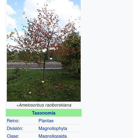
×Amelosorbus raciborskiana
Taxonomía
Reino
:
Plantae
División
:
Magnoliophyta
Clase
:
Magnoliopsida