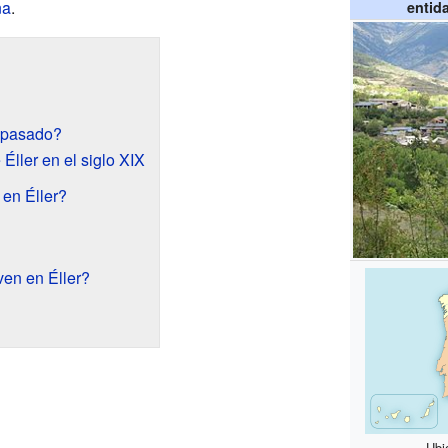
ña
.
entid
l pasado?
 Éller en el siglo XIX
en Éller?
en en Éller?
Ubi