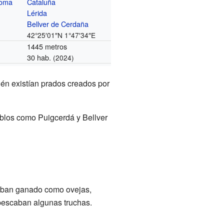
noma
Cataluña
Lérida
Bellver de Cerdaña
42°25′01″N
1°47′34″E
1445 metros
30 hab.
(2024)
én existían prados creados por
blos como Puigcerdá y Bellver
riaban ganado como ovejas,
e pescaban algunas truchas.