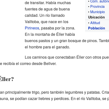
•
Com. autó
de transitar. Había muchas
•
Provincia
fuentes de agua de buena
•
Municipio
calidad. Un río llamado
Ubicación
Valltoba, que nace en los
•
Altitud
Pirineos
, pasaba por la zona.
Población
En la montaña de Éller había
buenos pastos y un gran bosque de pinos. Tambi
el hombre para el ganado.
Los caminos que conectaban Éller con otros pue
 recibía el correo desde Bellver.
Éller?
aban principalmente trigo, pero también legumbres y patatas. C
auna, se podían cazar liebres y perdices. En el río Valltoba, s