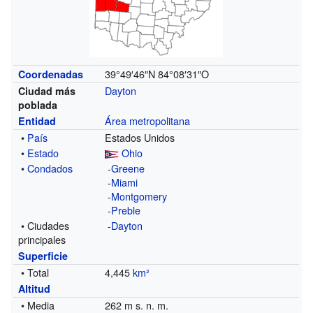
39°49′46″N
84°08′31″O
Coordenadas
Dayton
Ciudad más
poblada
Área metropolitana
Entidad
•
País
Estados Unidos
•
Estado
Ohio
•
Condados
-
Greene
-
Miami
-
Montgomery
-
Preble
• Ciudades
-
Dayton
principales
Superficie
• Total
4,445
km²
Altitud
• Media
262 m s. n. m.