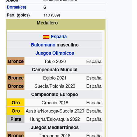
6
Dorsal(es)
Part.
(goles)
113 (339)
Medallero
España
Balonmano
masculino
Juegos Olímpicos
Bronce
Tokio 2020
España
Campeonato Mundial
Bronce
Egipto 2021
España
Bronce
Suecia/Polonia 2023
España
Campeonato Europeo
Oro
Croacia 2018
España
Oro
Austria/Noruega/Suecia 2020
España
Plata
Hungría/Eslovaquia 2022
España
Juegos Mediterráneos
Bronce
Tarragona 2018
España