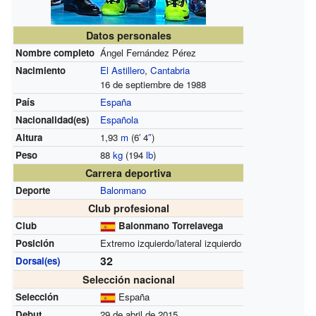
Datos personales
Nombre completo
Ángel Fernández Pérez
Nacimiento
El Astillero
,
Cantabria
16 de septiembre de 1988
País
España
Nacionalidad(es)
Española
Altura
1,93
m
(6
′
4
″
)
Peso
88
kg
(194
lb
)
Carrera deportiva
Deporte
Balonmano
Club profesional
Club
Balonmano Torrelavega
Posición
Extremo izquierdo/lateral izquierdo
32
Dorsal(es)
Selección nacional
Selección
España
Debut
29 de abril de 2015