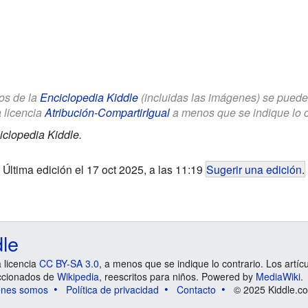
los de la
Enciclopedia Kiddle
(incluidas las imágenes) se puede u
a licencia
Atribución-CompartirIgual
a menos que se indique lo con
iclopedia Kiddle.
Última edición el 17 oct 2025, a las 11:19
Sugerir una edición
.
dle
a licencia
CC BY-SA 3.0
, a menos que se indique lo contrario. Los artíc
ccionados de
Wikipedia
, reescritos para niños. Powered by
MediaWiki
.
énes somos
Política de privacidad
Contacto
© 2025 Kiddle.co