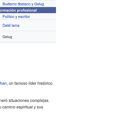
Budismo tibetano
y
Gelug
formación profesional
Político
y
escritor
Dalái lama
Gelug
Khan
, un famoso líder histórico.
neró situaciones complejas.
 camino espiritual y sus