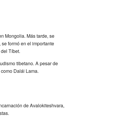
n Mongolia. Más tarde, se
í, se formó en el importante
del Tíbet.
udismo tibetano. A pesar de
ol como Dalái Lama.
encarnación de Avalokiteshvara,
stas.