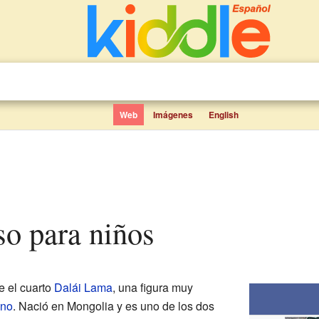
Web
Imágenes
English
so para niños
e el cuarto
Dalái Lama
, una figura muy
ano
. Nació en Mongolia y es uno de los dos