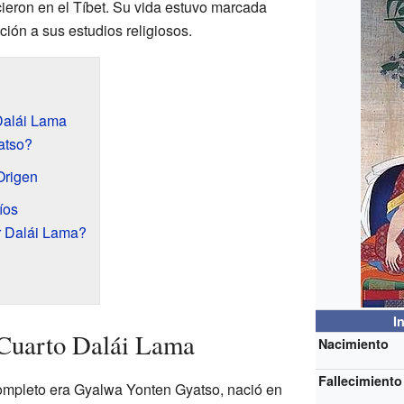
eron en el Tíbet. Su vida estuvo marcada
ción a sus estudios religiosos.
Dalái Lama
atso?
Origen
íos
r Dalái Lama?
I
 Cuarto Dalái Lama
Nacimiento
Fallecimiento
mpleto era Gyalwa Yonten Gyatso, nació en