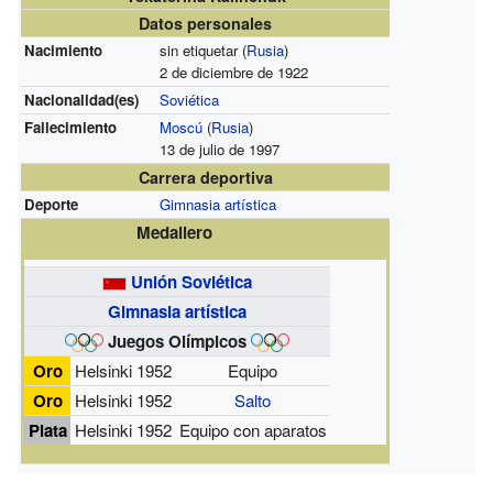
Datos personales
Nacimiento
sin etiquetar (
Rusia
)
2 de diciembre de 1922
Nacionalidad(es)
Soviética
Fallecimiento
Moscú
(
Rusia
)
13 de julio de 1997
Carrera deportiva
Deporte
Gimnasia artística
Medallero
Unión Soviética
Gimnasia artística
Juegos Olímpicos
Oro
Helsinki 1952
Equipo
Oro
Helsinki 1952
Salto
Plata
Helsinki 1952
Equipo con aparatos