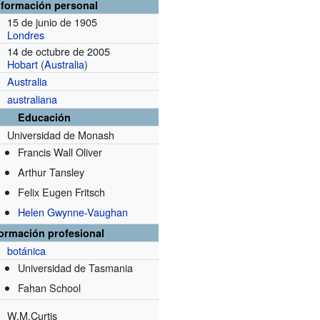
nformación personal
15 de junio de 1905
Londres
14 de octubre de 2005
Hobart
(
Australia
)
Australia
australiana
Educación
Universidad de Monash
Francis Wall Oliver
Arthur Tansley
Felix Eugen Fritsch
Helen Gwynne-Vaughan
formación profesional
botánica
Universidad de Tasmania
Fahan School
W.M.Curtis