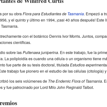
tantes de Winifred Curtis
a por su obra
Flora para Estudiantes de
Tasmania
. Empezó a tr
56, y el quinto y último en 1994, ¡casi 40 años después! Este l
e Tasmania.
trechamente con el botánico Dennis Ivor Morris. Juntos, compar
ciones científicas.
udio sobre las
Pultenaea juniperina
. En este trabajo, fue la pri
lia. La poliploidía es cuando una célula o un organismo tiene m
 fue parte de su tesis doctoral, titulada
Estudios experimental
Este trabajo fue pionero en el estudio de las células (citología) y 
cribió los seis volúmenes de
The Endemic Flora of Tasmania
. E
s y fue patrocinado por Lord Milo John Reginald Talbot.
premios