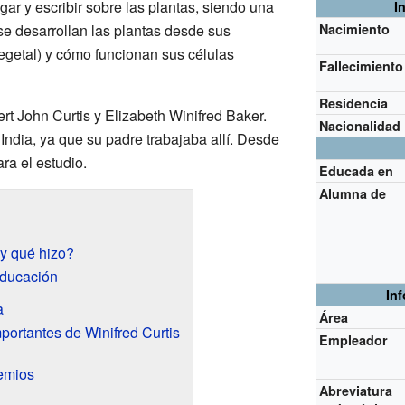
gar y escribir sobre las plantas, siendo una
I
se desarrollan las plantas desde sus
Nacimiento
egetal) y cómo funcionan sus células
Fallecimiento
Residencia
ert John Curtis y Elizabeth Winifred Baker.
Nacionalidad
 India, ya que su padre trabajaba allí. Desde
ra el estudio.
Educada en
Alumna de
 y qué hizo?
educación
In
a
Área
portantes de Winifred Curtis
Empleador
emios
Abreviatura