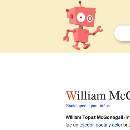
William Mc
Enciclopedia para niños
William Topaz McGonagall
(ma
fue un
tejedor
,
poeta
y
actor
bri