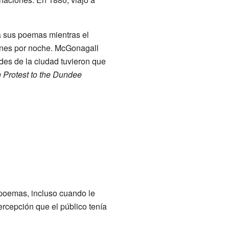
ía sus poemas mientras el
elines por noche. McGonagall
des de la ciudad tuvieron que
n Protest to the Dundee
 poemas, incluso cuando le
ercepción que el público tenía