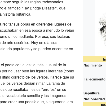
iempre seguía las reglas tradicionales.
o el famoso "Tay Bridge Disaster", que
historia británica.
 recitar sus obras en diferentes lugares de
 escuchaban en esa época a menudo lo veían
 como un comediante. Por eso, sus lecturas
de arte escénico. Hoy en día, sus
siendo populares y se pueden encontrar en
I
l poeta con el estilo más inusual de la
Nacimiento
ba por no usar bien las figuras literarias (como
el ritmo correcto de los versos. Parece que su
Fallecimiento
que los versos debían rimar. La fama de
os que resultaban estos "errores" en su
Sepultura
, el vocabulario sencillo y las imágenes
Nacionalidad
ra crear una poesía que, sin quererlo, era
In