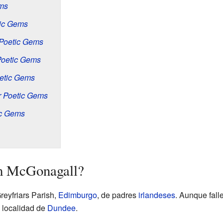
ms
ic Gems
 Poetic Gems
Poetic Gems
oetic Gems
r Poetic Gems
ic Gems
m McGonagall?
eyfriars Parish,
Edimburgo
, de padres
irlandeses
. Aunque fall
a localidad de
Dundee
.