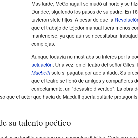
Más tarde, McGonagall se mudó al norte y se hiz
Dundee, siguiendo los pasos de su padre. En 18
tuvieron siete hijos. A pesar de que la
Revolución
que el trabajo de tejedor manual fuera menos c
mantenerse, ya que aún se necesitaban trabajad
complejas.
Aunque todavía no mostraba su interés por la poe
actuación
. Una vez, en el teatro del señor Giles,
Macbeth
solo si pagaba por adelantado. Su prec
que el teatro se llenó de amigos y compañeros d
correctamente, un "desastre divertido". La obra 
 que el actor que hacía de Macduff quería quitarle protagonis
e su talento poético
ll y su familia pasaban por momentos difíciles. Cada vez era má