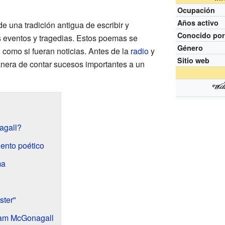
Ocupación
Años activo
e una tradición antigua de escribir y
Conocido po
 eventos y tragedias. Estos poemas se
Género
 como si fueran noticias. Antes de la
radio
y
Sitio web
anera de contar sucesos importantes a un
agall?
lento poético
ma
ster"
iam McGonagall