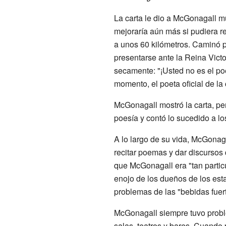
La carta le dio a McGonagall m
mejoraría aún más si pudiera r
a unos 60 kilómetros. Caminó p
presentarse ante la Reina Victo
secamente: "¡Usted no es el poe
momento, el poeta oficial de la 
McGonagall mostró la carta, per
poesía y contó lo sucedido a lo
A lo largo de su vida, McGonag
recitar poemas y dar discursos
que McGonagall era "tan partic
enojo de los dueños de los esta
problemas de las "bebidas fuert
McGonagall siempre tuvo probl
salas, teatros y bares. Cuando