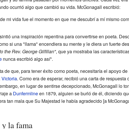
ndo ocurrió algo que cambió su vida. McGonagall escribió:
de mi vida fue el momento en que me descubrí a mí mismo como
intió una inspiración repentina para convertirse en poeta. Des
mo si una "llama" encendiera su mente y le diera un fuerte des
o the Rev. George Gilfillan"
, que ya mostraba las características
e
nunca escribió algo así".
a de que, para tener éxito como poeta, necesitaría el apoyo d
 Victoria
. Como era de esperar, recibió una carta de respuesta d
n embargo, en lugar de sentirse decepcionado, McGonagall lo t
viaje a
Dunfermline
en 1879, alguien se burló de él, diciendo q
ra tan mala que Su Majestad le había agradecido [a McGonagall
 y la fama