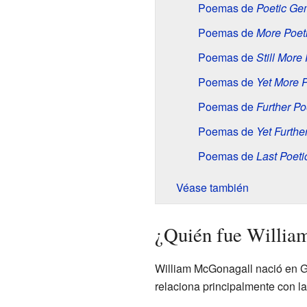
Poemas de
Poetic Ge
Poemas de
More Poet
Poemas de
Still More
Poemas de
Yet More 
Poemas de
Further P
Poemas de
Yet Furthe
Poemas de
Last Poet
Véase también
¿Quién fue Willia
William McGonagall nació en Gr
relaciona principalmente con l