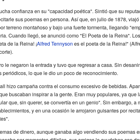
ucha confianza en su "capacidad poética". Sintió que su reputac
ecitarle sus poemas en persona. Así que, en julio de 1878, via
or terreno montañoso y bajo una fuerte tormenta, llegando "em
ria. Cuando llegó, se anunció como "El Poeta de la Reina". Los
ta de la Reina! ¡
Alfred Tennyson
es el poeta de la Reina!" (Alf
corte).
o le negaron la entrada y tuvo que regresar a casa. Sin desani
s periódicos, lo que le dio un poco de reconocimiento.
all hizo campaña contra el consumo excesivo de bebidas. Apar
 que buscaban inspirar a la gente. Eran muy populares, ya que
ular que, sin querer, se convertía en un genio". Sin embargo, 
blecimientos, y en una ocasión le arrojaron guisantes por reci
es".
emas de dinero, aunque ganaba algo vendiendo sus poemas en 
 pasaba por momentos difíciles, sus amigos lo ayudaban con do