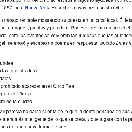
n 1887 fue a
Nueva York
. En ambos casos, regresó sin éxito.
 trabajo rentable mostrando su poesía en un circo local. Él le
ina, arenques, patatas y pan duro. Por esto, recibía quince ch
do, pero los eventos se volvieron tan ruidosos que las autorida
all se enojó y escribió un poema en respuesta, titulado
Lines i
Dundee
 los magistrados?
dalos
prohibido aparecer en el Circo Real,
 gran vergüenza,
 de la ciudad (...)
all parecía no darse cuenta de lo que la gente pensaba de sus
 fuera más inteligente de lo que se creía, y que jugara con la p
iones en una nueva forma de arte.