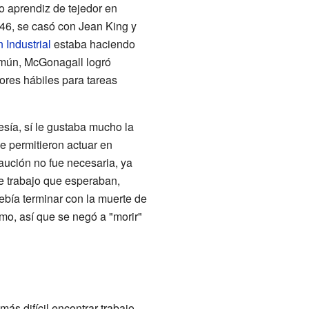
o aprendiz de tejedor en
46, se casó con Jean King y
 Industrial
estaba haciendo
omún, McGonagall logró
ores hábiles para tareas
sía, sí le gustaba mucho la
 le permitieron actuar en
aución no fue necesaria, ya
e trabajo que esperaban,
debía terminar con la muerte de
mo, así que se negó a "morir"
s difícil encontrar trabajo