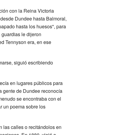
ión con la Reina Victoria
jó desde Dundee hasta Balmoral,
papado hasta los huesos", para
 guardias le dijeron
red Tennyson era, en ese
marse, siguió escribiendo
ecía en lugares públicos para
 la gente de Dundee reconocía
a menudo se encontraba con el
tar un poema sobre los
las calles o recitándolos en
naciones. En 1880, viajó a