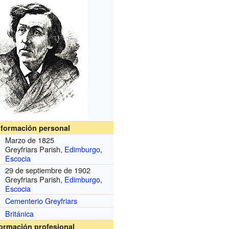
nformación personal
Marzo de 1825
Greyfriars Parish,
Edimburgo
,
Escocia
29 de septiembre de 1902
Greyfriars Parish,
Edimburgo
,
Escocia
Cementerio Greyfriars
Británica
formación profesional