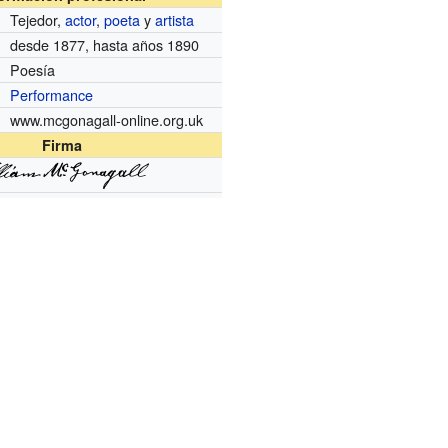
Tejedor,
actor
,
poeta
y
artista
desde 1877, hasta años 1890
Poesía
r
Performance
www.mcgonagall-online.org.uk
Firma