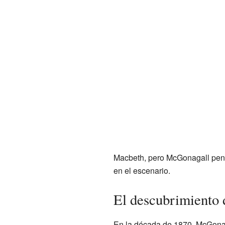
Macbeth, pero McGonagall pensó
en el escenario.
El descubrimiento d
En la década de 1870, McGonaga