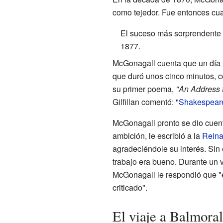
como tejedor. Fue entonces cua
El suceso más sorprendente 
1877.
McGonagall cuenta que un día s
que duró unos cinco minutos, co
su primer poema,
"An Address t
Gilfillan comentó: "
Shakespear
McGonagall pronto se dio cuent
ambición, le escribió a la
Reina
agradeciéndole su interés. Si
trabajo era bueno. Durante un 
McGonagall le respondió que "e
criticado".
El viaje a Balmoral