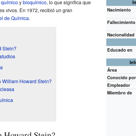
n
químico
y
bioquímico
, lo que significa que
I
es vivos. En 1972, recibió un gran
Nacimiento
l de Química
.
Fallecimiento
Nacionalidad
 Stein?
Educado en
studios
In
ia
Área
Conocido po
o William Howard Stein?
Empleador
ucleasa
Miembro de
uímica
m Howard Stein?