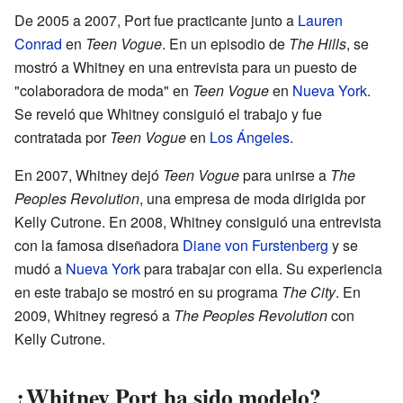
De 2005 a 2007, Port fue practicante junto a
Lauren
Conrad
en
Teen Vogue
. En un episodio de
The Hills
, se
mostró a Whitney en una entrevista para un puesto de
"colaboradora de moda" en
Teen Vogue
en
Nueva York
.
Se reveló que Whitney consiguió el trabajo y fue
contratada por
Teen Vogue
en
Los Ángeles
.
En 2007, Whitney dejó
Teen Vogue
para unirse a
The
Peoples Revolution
, una empresa de moda dirigida por
Kelly Cutrone. En 2008, Whitney consiguió una entrevista
con la famosa diseñadora
Diane von Furstenberg
y se
mudó a
Nueva York
para trabajar con ella. Su experiencia
en este trabajo se mostró en su programa
The City
. En
2009, Whitney regresó a
The Peoples Revolution
con
Kelly Cutrone.
¿Whitney Port ha sido modelo?