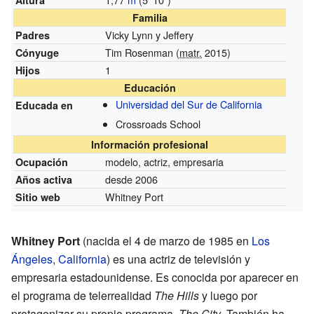
Familia
Vicky Lynn y Jeffery
Padres
Tim Rosenman (
matr.
2015)
Cónyuge
1
Hijos
Educación
Universidad del Sur de California
Educada en
Crossroads School
Información profesional
modelo, actriz, empresaria
Ocupación
desde 2006
Años activa
Whitney Port
Sitio web
Whitney Port
(nacida el 4 de marzo de 1985 en
Los
Ángeles
,
California
) es una actriz de televisión y
empresaria estadounidense. Es conocida por aparecer en
el programa de telerrealidad
The Hills
y luego por
protagonizar su propio programa,
The City
. También ha