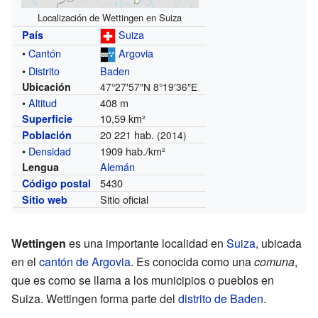
Localización de Wettingen en Suiza
Suiza
País
•
Cantón
Argovia
•
Distrito
Baden
Ubicación
47°27′57″N
8°19′36″E
•
Altitud
408 m
10,59 km²
Superficie
20 221 hab.
Población
(2014)
•
Densidad
1909 hab./km²
Alemán
Lengua
5430
Código postal
Sitio oficial
Sitio web
Wettingen
es una importante localidad en
Suiza
, ubicada
en el
cantón de Argovia
. Es conocida como una
comuna
,
que es como se llama a los municipios o pueblos en
Suiza. Wettingen forma parte del
distrito de Baden
.