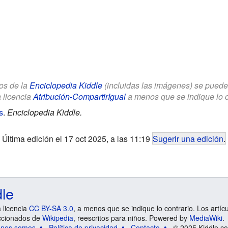
los de la
Enciclopedia Kiddle
(incluidas las imágenes) se puede u
a licencia
Atribución-CompartirIgual
a menos que se indique lo con
s
.
Enciclopedia Kiddle.
Última edición el 17 oct 2025, a las 11:19
Sugerir una edición
.
dle
a licencia
CC BY-SA 3.0
, a menos que se indique lo contrario. Los artíc
ccionados de
Wikipedia
, reescritos para niños. Powered by
MediaWiki
.
énes somos
Política de privacidad
Contacto
© 2025 Kiddle.co