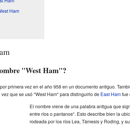
est Ham
West Ham
Ham
 nombre "West Ham"?
or primera vez en el año 958 en un documento antiguo. Tambi
 vez que se usó "West Ham" para distinguirlo de
East Ham
fue 
El nombre viene de una palabra antigua que signi
entre ríos o pantanos". Esto describe bien la ub
rodeada por los ríos Lea, Támesis y Roding, y s