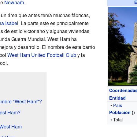
 de
Newham
.
E
un área que antes tenía muchas fábricas,
a Isabel
. La parte este es principalmente
 de estilo victoriano y algunas viviendas
gunda Guerra Mundial. West Ham ha
jora y desarrollo. El nombre de este barrio
tbol
West Ham United Football Club
y la
ool.
Coordenada
Entidad
nombre "West Ham"?
•
País
est Ham?
Población
()
• Total
n West Ham