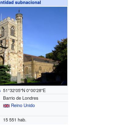
ntidad subnacional
51°32′05″N
0°00′28″E
s
Barrio de Londres
Reino Unido
15 551 hab.