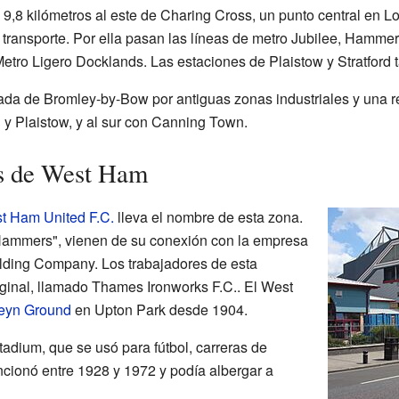
,8 kilómetros al este de Charing Cross, un punto central en L
ransporte. Por ella pasan las líneas de metro Jubilee, Hammers
 Metro Ligero Docklands. Las estaciones de Plaistow y Stratford
da de Bromley-by-Bow por antiguas zonas industriales y una red
rd y Plaistow, y al sur con Canning Town.
s de West Ham
t Ham United F.C.
lleva el nombre de esta zona.
 Hammers", vienen de su conexión con la empresa
ding Company. Los trabajadores de esta
ginal, llamado Thames Ironworks F.C.. El West
eyn Ground
en Upton Park desde 1904.
adium, que se usó para fútbol, carreras de
ncionó entre 1928 y 1972 y podía albergar a