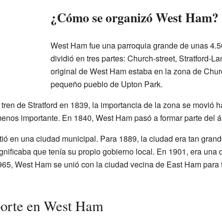
¿Cómo se organizó West Ham?
West Ham fue una parroquia grande de unas 4.5
dividió en tres partes: Church-street, Stratford-L
original de West Ham estaba en la zona de Churc
pequeño pueblo de Upton Park.
tren de Stratford en 1839, la importancia de la zona se movió h
enos importante. En 1840, West Ham pasó a formar parte del áre
tió en una ciudad municipal. Para 1889, la ciudad era tan grand
ignificaba que tenía su propio gobierno local. En 1901, era un
 1965, West Ham se unió con la ciudad vecina de East Ham para f
porte en West Ham