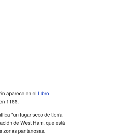
én aparece en el
Libro
en 1186.
fica "un lugar seco de tierra
icación de West Ham, que está
us zonas pantanosas.