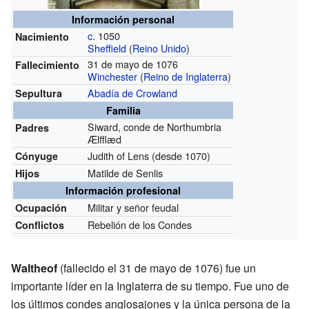
Información personal
c.
1050
Nacimiento
Sheffield
(
Reino Unido
)
31 de mayo de 1076
Fallecimiento
Winchester
(
Reino de Inglaterra
)
Abadía de Crowland
Sepultura
Familia
Siward, conde de Northumbria
Padres
Ælfflæd
Judith of Lens
(desde 1070)
Cónyuge
Matilde de Senlis
Hijos
Información profesional
Militar y señor feudal
Ocupación
Rebelión de los Condes
Conflictos
Waltheof
(fallecido el 31 de mayo de 1076) fue un
importante líder en la Inglaterra de su tiempo. Fue uno de
los últimos condes anglosajones y la única persona de la