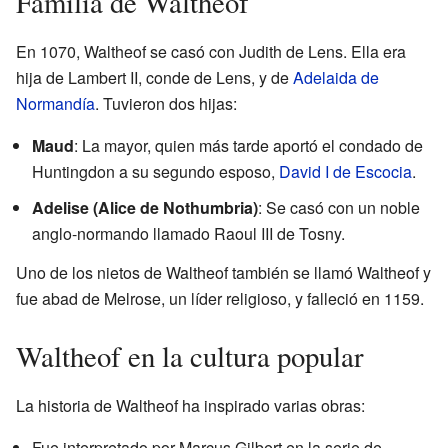
Familia de Waltheof
En 1070, Waltheof se casó con Judith de Lens. Ella era
hija de Lambert II, conde de Lens, y de
Adelaida de
Normandía
. Tuvieron dos hijas:
Maud
: La mayor, quien más tarde aportó el condado de
Huntingdon a su segundo esposo,
David I de Escocia
.
Adelise (Alice de Nothumbria)
: Se casó con un noble
anglo-normando llamado Raoul III de Tosny.
Uno de los nietos de Waltheof también se llamó Waltheof y
fue abad de Melrose, un líder religioso, y falleció en 1159.
Waltheof en la cultura popular
La historia de Waltheof ha inspirado varias obras:
Fue interpretado por Marcus Gilbert en la serie de