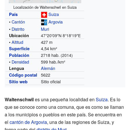
Localización de Waltenschwil en Suiza
Suiza
País
•
Cantón
Argovia
•
Distrito
Muri
Ubicación
47°20′09″N
8°18′19″E
•
Altitud
427 m
4,54 km²
Superficie
2718 hab.
Población
(2014)
•
Densidad
599 hab./km²
Alemán
Lengua
5622
Código postal
Sitio oficial
Sitio web
Waltenschwil
es una pequeña localidad en
Suiza
. Es lo
que se conoce como una comuna, que es como se llaman
a los municipios o pueblos en este país. Se encuentra en
el
cantón de Argovia
, una de las regiones de Suiza, y
forma parte del
distrito de Muri
.