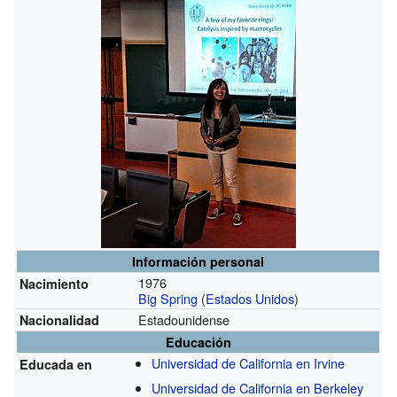
Información personal
1976
Nacimiento
Big Spring
(
Estados Unidos
)
Estadounidense
Nacionalidad
Educación
Universidad de California en Irvine
Educada en
Universidad de California en Berkeley