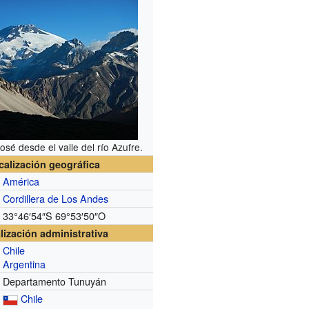
sé desde el valle del río Azufre.
calización geográfica
América
Cordillera de Los Andes
33°46′54″S
69°53′50″O
lización administrativa
Chile
Argentina
Departamento Tunuyán
Chile