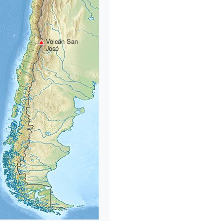
Volcán San
José