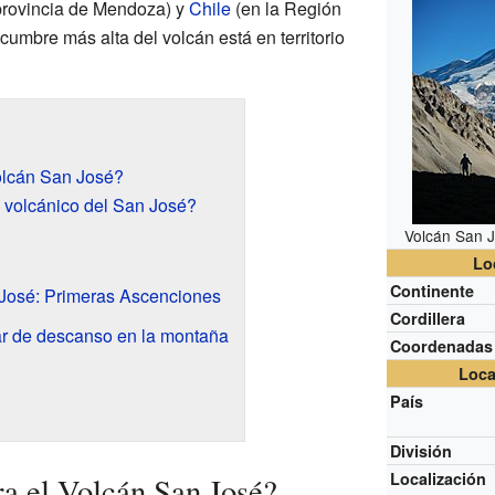
provincia de Mendoza) y
Chile
(en la Región
cumbre más alta del volcán está en territorio
olcán San José?
 volcánico del San José?
Volcán San Jo
Lo
Continente
 José: Primeras Ascenciones
Cordillera
gar de descanso en la montaña
Coordenadas
Loca
País
División
Localización
a el Volcán San José?