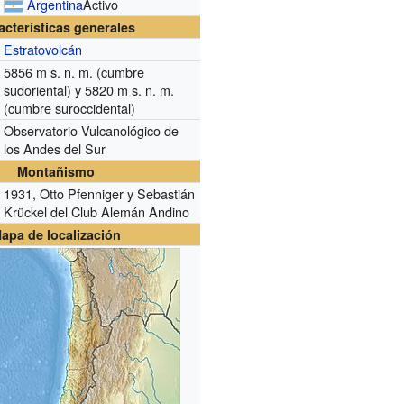
Argentina
Activo
acterísticas generales
Estratovolcán
5856
m s. n. m.
(cumbre
sudoriental) y 5820
m s. n. m.
(cumbre suroccidental)
Observatorio Vulcanológico de
los Andes del Sur
Montañismo
1931, Otto Pfenniger y Sebastián
Krückel del Club Alemán Andino
apa de localización