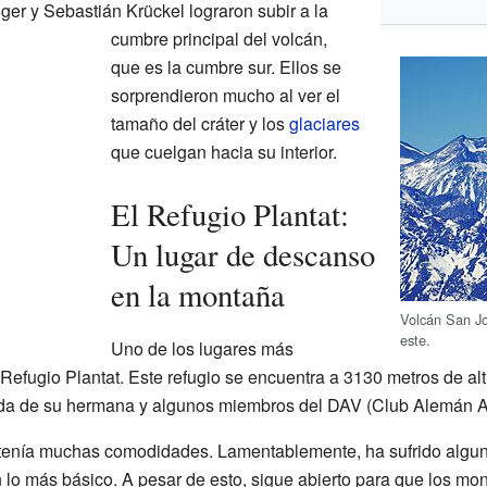
ger y Sebastián Krückel lograron subir a la
cumbre principal del volcán,
que es la cumbre sur. Ellos se
sorprendieron mucho al ver el
tamaño del cráter y los
glaciares
que cuelgan hacia su interior.
El Refugio Plantat:
Un lugar de descanso
en la montaña
Volcán San Jos
este.
Uno de los lugares más
Refugio Plantat. Este refugio se encuentra a 3130 metros de al
yuda de su hermana y algunos miembros del DAV (Club Alemán A
at tenía muchas comodidades. Lamentablemente, ha sufrido algun
 lo más básico. A pesar de esto, sigue abierto para que los mon