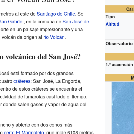
Car
ómetros al este de
Santiago de Chile
. Se
Tipo
San Gabriel
, en la comuna de
San José de
Altitud
ierte en un paisaje impresionante y una
El volcán da origen al
río Volcán
.
Observatorio
o volcánico del San José?
1.ª ascensión
 José está formado por dos grandes
M
 cuatro
cráteres
: San José, La Engorda,
centro de estos cráteres se encuentra el
 actividad de fumarolas casi todo el tiempo.
r donde salen gases y vapor de agua del
 ancho y abierto con dos conos más
mo
cerro El Marmolejo
, que mide 6108 metros