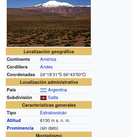
Localización geográfica
América
Continente
Andes
Cordillera
24°18′31″S
66°43′50″O
Coordenadas
Localización administrativa
Argentina
País
Salta
Subdivisión
Características generales
Estratovolcán
Tipo
6130
m s. n. m.
Altitud
(sin dato)
Prominencia
Montañismo