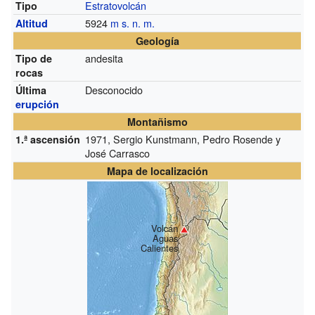
Estratovolcán
Tipo
5924
m s. n. m.
Altitud
Geología
andesita
Tipo de
rocas
Desconocido
Última
erupción
Montañismo
1971, Sergio Kunstmann, Pedro Rosende y
1.ª ascensión
José Carrasco
Mapa de localización
Volcán
Aguas
Calientes