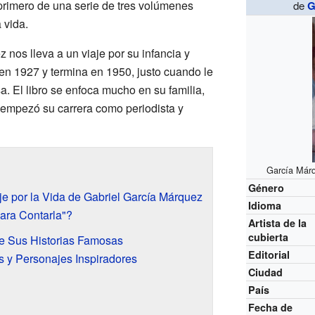
 primero de una serie de tres volúmenes
de
G
 vida.
nos lleva a un viaje por su infancia y
 en 1927 y termina en 1950, justo cuando le
. El libro se enfoca mucho en su familia,
 empezó su carrera como periodista y
García Márq
Género
aje por la Vida de Gabriel García Márquez
Idioma
para Contarla"?
Artista de la
cubierta
de Sus Historias Famosas
Editorial
s y Personajes Inspiradores
Ciudad
País
Fecha de