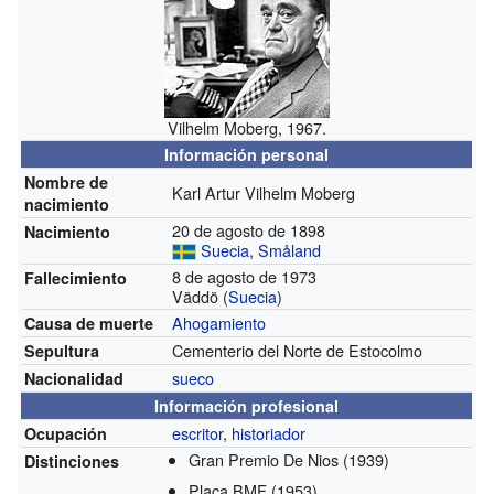
Vilhelm Moberg, 1967.
Información personal
Nombre de
Karl Artur Vilhelm Moberg
nacimiento
20 de agosto de 1898
Nacimiento
Suecia
,
Småland
8 de agosto de 1973
Fallecimiento
Väddö (
Suecia
)
Ahogamiento
Causa de muerte
Cementerio del Norte de Estocolmo
Sepultura
sueco
Nacionalidad
Información profesional
escritor
,
historiador
Ocupación
Gran Premio De Nios
(1939)
Distinciones
Placa BMF
(1953)