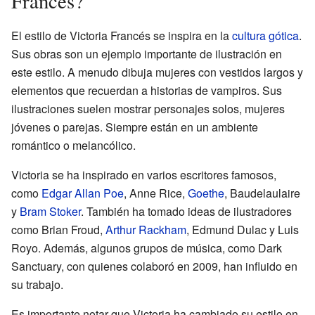
Francés?
El estilo de Victoria Francés se inspira en la
cultura gótica
.
Sus obras son un ejemplo importante de ilustración en
este estilo. A menudo dibuja mujeres con vestidos largos y
elementos que recuerdan a historias de vampiros. Sus
ilustraciones suelen mostrar personajes solos, mujeres
jóvenes o parejas. Siempre están en un ambiente
romántico o melancólico.
Victoria se ha inspirado en varios escritores famosos,
como
Edgar Allan Poe
, Anne Rice,
Goethe
, Baudelaulaire
y
Bram Stoker
. También ha tomado ideas de ilustradores
como Brian Froud,
Arthur Rackham
, Edmund Dulac y Luis
Royo. Además, algunos grupos de música, como Dark
Sanctuary, con quienes colaboró en 2009, han influido en
su trabajo.
Es importante notar que Victoria ha cambiado su estilo en