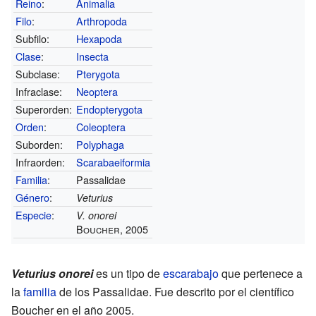
Reino
:
Animalia
Filo
:
Arthropoda
Subfilo:
Hexapoda
Clase
:
Insecta
Subclase:
Pterygota
Infraclase:
Neoptera
Superorden:
Endopterygota
Orden
:
Coleoptera
Suborden:
Polyphaga
Infraorden:
Scarabaeiformia
Familia
:
Passalidae
Género
:
Veturius
Especie
:
V. onorei
Boucher, 2005
Veturius onorei
es un tipo de
escarabajo
que pertenece a
la
familia
de los Passalidae. Fue descrito por el científico
Boucher en el año 2005.