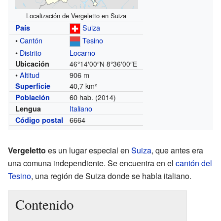
Localización de Vergeletto en Suiza
Suiza
País
•
Cantón
Tesino
•
Distrito
Locarno
Ubicación
46°14′00″N
8°36′00″E
•
Altitud
906 m
40,7 km²
Superficie
60 hab.
Población
(2014)
Italiano
Lengua
6664
Código postal
Vergeletto
es un lugar especial en
Suiza
, que antes era
una comuna independiente. Se encuentra en el
cantón del
Tesino
, una región de Suiza donde se habla italiano.
Contenido