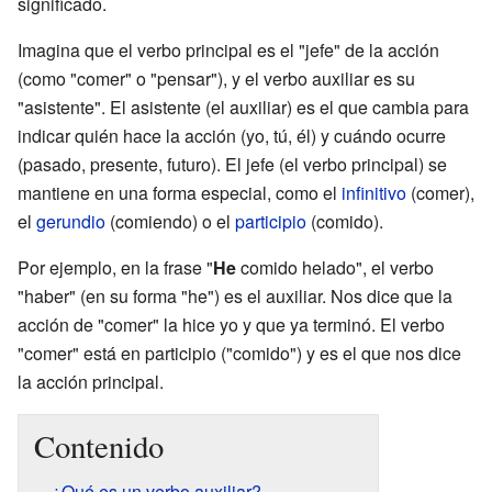
significado.
Imagina que el verbo principal es el "jefe" de la acción
(como "comer" o "pensar"), y el verbo auxiliar es su
"asistente". El asistente (el auxiliar) es el que cambia para
indicar quién hace la acción (yo, tú, él) y cuándo ocurre
(pasado, presente, futuro). El jefe (el verbo principal) se
mantiene en una forma especial, como el
infinitivo
(comer),
el
gerundio
(comiendo) o el
participio
(comido).
Por ejemplo, en la frase "
He
comido helado", el verbo
"haber" (en su forma "he") es el auxiliar. Nos dice que la
acción de "comer" la hice yo y que ya terminó. El verbo
"comer" está en participio ("comido") y es el que nos dice
la acción principal.
Contenido
¿Qué es un verbo auxiliar?