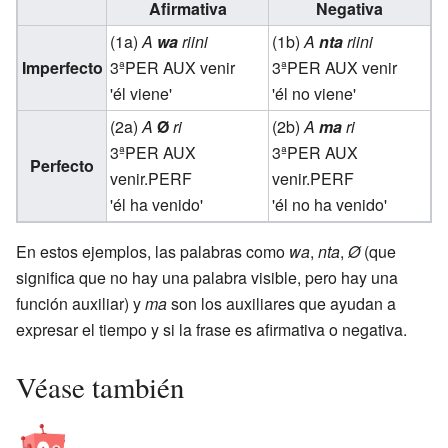
Afirmativa
Negativa
(1a)
A
wa
riini
(1b)
A
nta
riini
Imperfecto
3ª
PER AUX
venir
3ª
PER AUX
venir
'él viene'
'él no viene'
(2a)
A
Ø
ri
(2b)
A
ma
ri
3ª
PER AUX
3ª
PER AUX
Perfecto
venir.
PERF
venir.
PERF
'él ha venido'
'él no ha venido'
En estos ejemplos, las palabras como
wa
,
nta
,
Ø
(que
significa que no hay una palabra visible, pero hay una
función auxiliar) y
ma
son los auxiliares que ayudan a
expresar el tiempo y si la frase es afirmativa o negativa.
Véase también