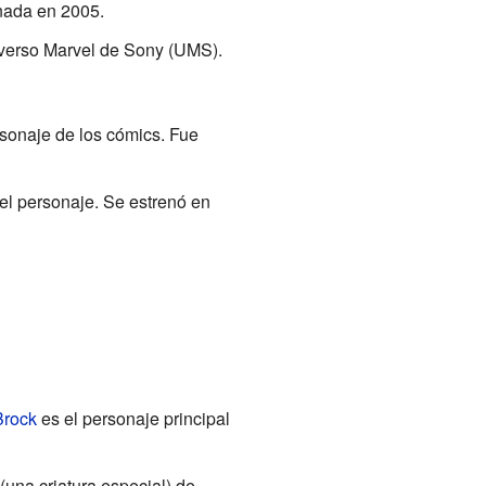
enada en 2005.
verso Marvel de Sony (UMS).
sonaje de los cómics. Fue
 el personaje. Se estrenó en
Brock
es el personaje principal
(una criatura especial) de