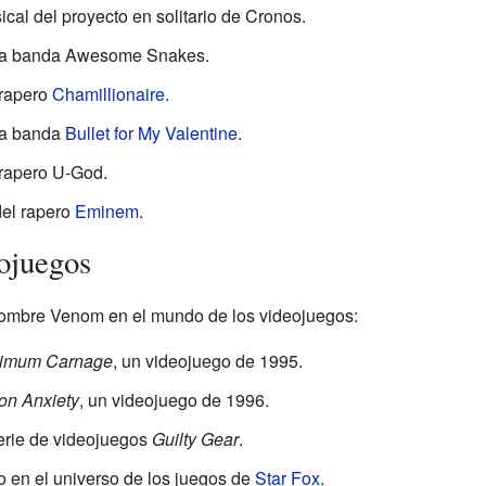
cal del proyecto en solitario de Cronos.
 la banda Awesome Snakes.
 rapero
Chamillionaire
.
la banda
Bullet for My Valentine
.
 rapero U-God.
del rapero
Eminem
.
ojuegos
ombre Venom en el mundo de los videojuegos:
ximum Carnage
, un videojuego de 1995.
on Anxiety
, un videojuego de 1996.
erie de videojuegos
Guilty Gear
.
 en el universo de los juegos de
Star Fox
.