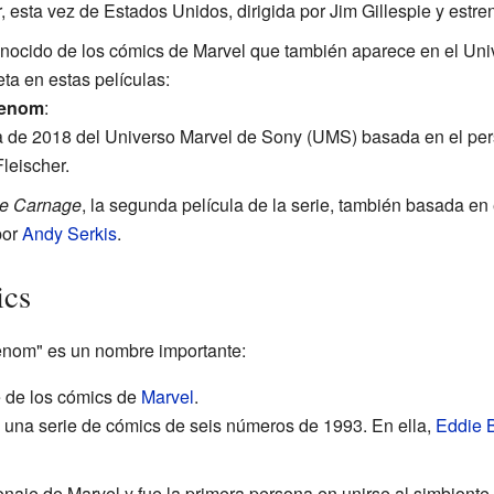
ror, esta vez de Estados Unidos, dirigida por Jim Gillespie y estr
ocido de los cómics de Marvel que también aparece en el Uni
eta en estas películas:
Venom
:
la de 2018 del Universo Marvel de Sony (UMS) basada en el per
leischer.
Be Carnage
, la segunda película de la serie, también basada en
por
Andy Serkis
.
ics
enom" es un nombre importante:
 de los cómics de
Marvel
.
, una serie de cómics de seis números de 1993. En ella,
Eddie 
onaje de Marvel y fue la primera persona en unirse al simbionte 