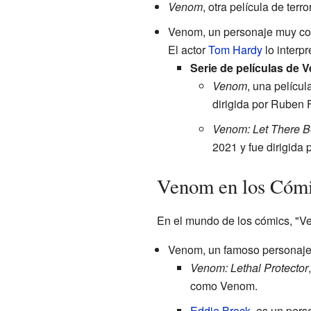
Venom
, otra película de ter
Venom, un personaje muy con
El actor
Tom Hardy
lo interpr
Serie de películas de 
Venom
, una pelícu
dirigida por Ruben F
Venom: Let There 
2021 y fue dirigida 
Venom en los Cóm
En el mundo de los cómics, "V
Venom, un famoso personaje
Venom: Lethal Protector
como Venom.
Eddie Brock
, es un pers