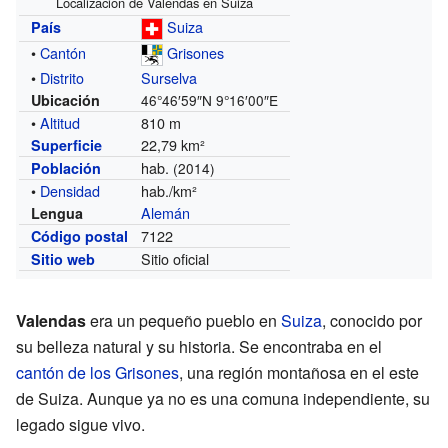
Localización de Valendas en Suiza
Suiza
País
•
Cantón
Grisones
•
Distrito
Surselva
Ubicación
46°46′59″N
9°16′00″E
•
Altitud
810 m
22,79 km²
Superficie
hab.
Población
(2014)
•
Densidad
hab./km²
Alemán
Lengua
7122
Código postal
Sitio oficial
Sitio web
Valendas
era un pequeño pueblo en
Suiza
, conocido por
su belleza natural y su historia. Se encontraba en el
cantón de los Grisones
, una región montañosa en el este
de Suiza. Aunque ya no es una comuna independiente, su
legado sigue vivo.