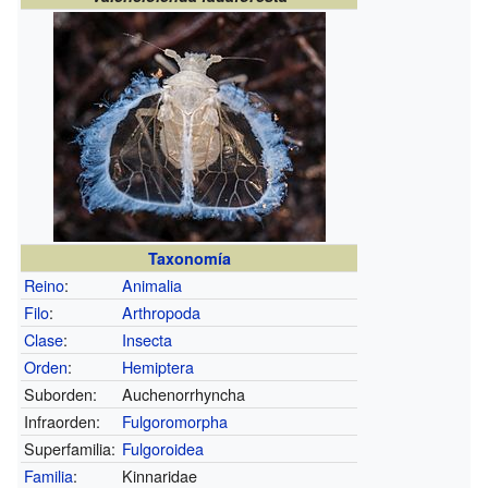
Taxonomía
Reino
:
Animalia
Filo
:
Arthropoda
Clase
:
Insecta
Orden
:
Hemiptera
Suborden:
Auchenorrhyncha
Infraorden:
Fulgoromorpha
Superfamilia:
Fulgoroidea
Familia
:
Kinnaridae