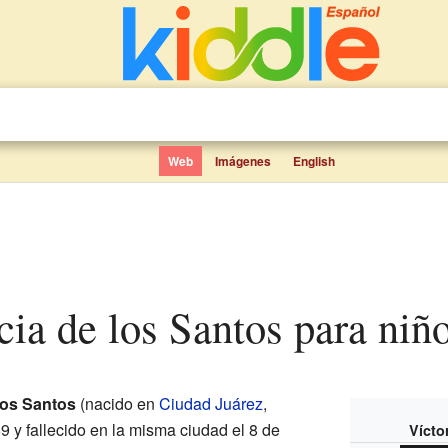
Web
Imágenes
English
ncia de los Santos para niñ
los Santos
(nacido en
Ciudad Juárez
,
59 y fallecido en la misma ciudad el 8 de
Vícto