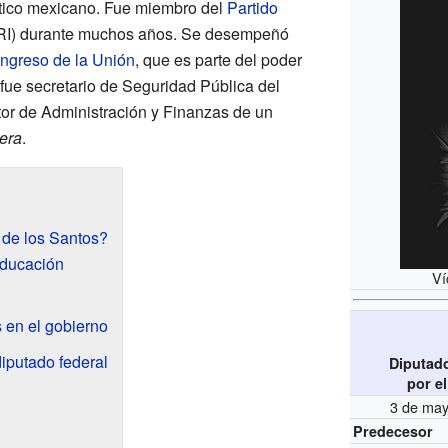
ítico mexicano. Fue miembro del
Partido
I) durante muchos años. Se desempeñó
ngreso de la Unión
, que es parte del poder
fue secretario de Seguridad Pública del
or de Administración y Finanzas de un
era
.
 de los Santos?
educación
Ví
 en el gobierno
iputado federal
Diputad
por e
3 de may
Predecesor