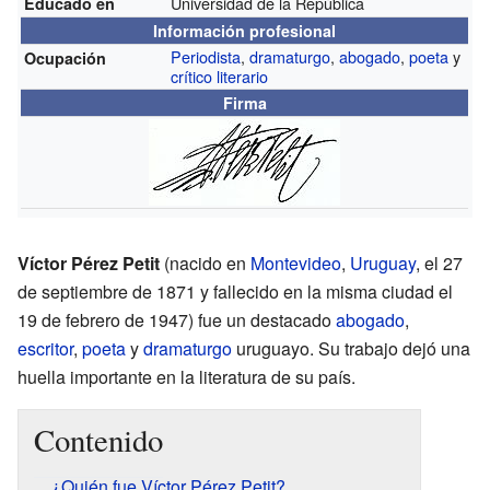
Universidad de la República
Educado en
Información profesional
Periodista
,
dramaturgo
,
abogado
,
poeta
y
Ocupación
crítico literario
Firma
Víctor Pérez Petit
(nacido en
Montevideo
,
Uruguay
, el 27
de septiembre de 1871 y fallecido en la misma ciudad el
19 de febrero de 1947) fue un destacado
abogado
,
escritor
,
poeta
y
dramaturgo
uruguayo. Su trabajo dejó una
huella importante en la literatura de su país.
Contenido
¿Quién fue Víctor Pérez Petit?