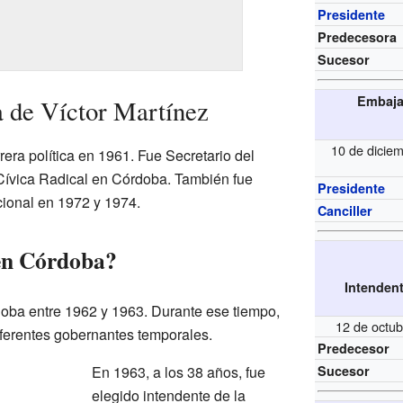
Presidente
Predecesora
Sucesor
Embaja
a de Víctor Martínez
10 de dicie
era política en 1961. Fue Secretario del
Cívica Radical en Córdoba. También fue
Presidente
ional en 1972 y 1974.
Canciller
en Córdoba?
Intendent
oba entre 1962 y 1963. Durante ese tiempo,
12 de octub
iferentes gobernantes temporales.
Predecesor
En 1963, a los 38 años, fue
Sucesor
elegido intendente de la