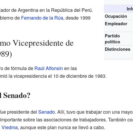
In
ador de Argentina en la República del Perú.
Ocupación
obierno de
Fernando de la Rúa
, desde 1999
Empleador
Partido
omo Vicepresidente de
político
Distinciones
989)
ro de fórmula de
Raúl Alfonsín
en las
mió la vicepresidencia el 10 de diciembre de 1983.
el Senado?
fue presidente del
Senado
. Allí, tuvo que trabajar con una mayor
importante sobre las asociaciones de trabajadores. También co
a
Viedma
, aunque este plan nunca se llevó a cabo.