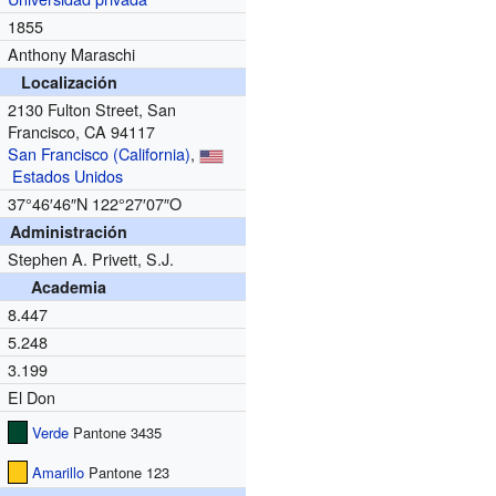
1855
Anthony Maraschi
Localización
2130 Fulton Street, San
Francisco, CA 94117
San Francisco (California)
,
Estados Unidos
37°46′46″N
122°27′07″O
Administración
Stephen A. Privett, S.J.
Academia
8.447
5.248
3.199
El Don
Verde
Pantone 3435
Amarillo
Pantone 123