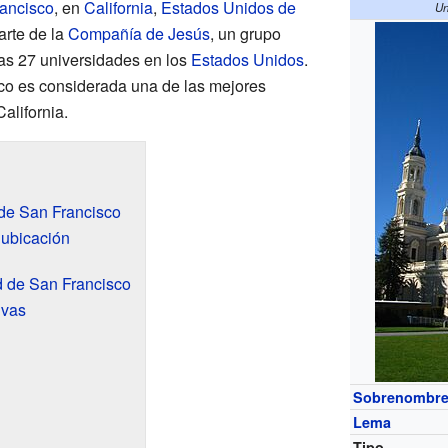
ancisco
, en
California
,
Estados Unidos de
Un
arte de la
Compañía de Jesús
, un grupo
ras 27 universidades en los
Estados Unidos
.
co es considerada una de las mejores
alifornia.
 de San Francisco
ubicación
d de San Francisco
ivas
Sobrenombr
Lema
Tipo