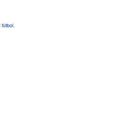
l
fútbol
.