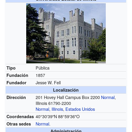
Pública
Tipo
1857
Fundación
Jesse W. Fell
Fundador
Localización
201 Hovey Hall Campus Box 2200
Normal
,
Dirección
Illinois 61790-2200
Normal
,
Illinois
,
Estados Unidos
40°30′39″N
88°59′36″O
Coordenadas
Normal
.
Otras sedes
Administración