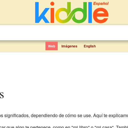
Web
Imágenes
English
s
s significados, dependiendo de cómo se use. Aquí te explicamo
dicar que algo te pertenece, como en "mi libro" o "mi casa". Tam