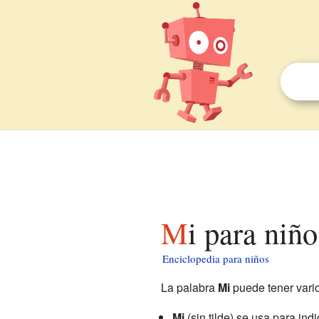
Mi para niño
Enciclopedia para niños
La palabra
Mi
puede tener vario
Mi
(sin tilde) se usa para in