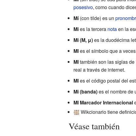
posesivo
, como cuando dices
Mí
(con tilde) es un
pronombr
Mi
es la tercera
nota
en la es
Mi (Μ, μ)
es la duodécima let
MI
es el símbolo que a veces 
MI
también son las siglas de 
real a través de internet.
MI
es el código postal del e
Mi (banda)
es el nombre de 
MI Marcador Internacional
e
Wikcionario tiene definic
Véase también