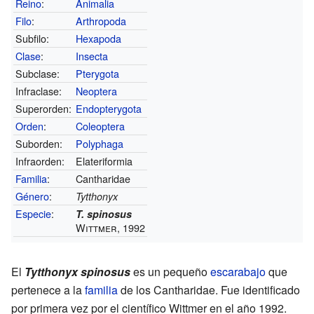
Reino
:
Animalia
Filo
:
Arthropoda
Subfilo:
Hexapoda
Clase
:
Insecta
Subclase:
Pterygota
Infraclase:
Neoptera
Superorden:
Endopterygota
Orden
:
Coleoptera
Suborden:
Polyphaga
Infraorden:
Elateriformia
Familia
:
Cantharidae
Género
:
Tytthonyx
Especie
:
T. spinosus
Wittmer, 1992
El
Tytthonyx spinosus
es un pequeño
escarabajo
que
pertenece a la
familia
de los Cantharidae. Fue identificado
por primera vez por el científico Wittmer en el año 1992.