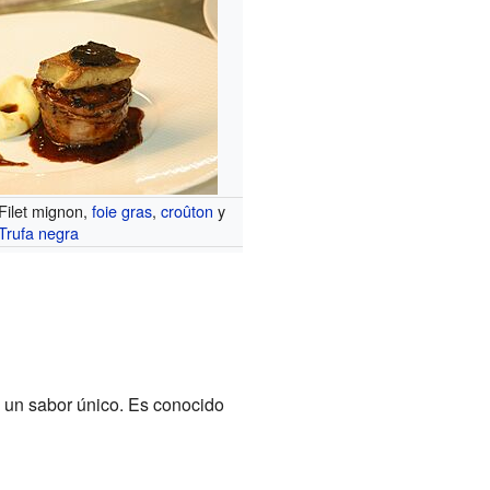
Filet mignon,
foie gras
,
croûton
y
Trufa negra
n un sabor único. Es conocido