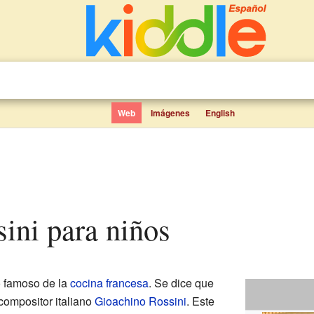
Web
Imágenes
English
sini para niños
o famoso de la
cocina francesa
. Se dice que
compositor italiano
Gioachino Rossini
. Este