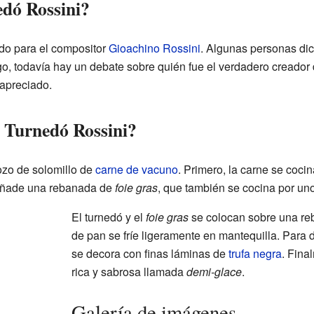
edó Rossini?
ado para el compositor
Gioachino Rossini
. Algunas personas di
o, todavía hay un debate sobre quién fue el verdadero creador d
apreciado.
 Turnedó Rossini?
ozo de solomillo de
carne de vacuno
. Primero, la carne se coc
 añade una rebanada de
foie gras
, que también se cocina por un
El turnedó y el
foie gras
se colocan sobre una re
de pan se fríe ligeramente en mantequilla. Para d
se decora con finas láminas de
trufa negra
. Fina
rica y sabrosa llamada
demi-glace
.
Galería de imágenes